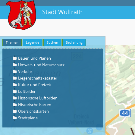
Vorlage
A4
Qualität
Entwurf (72dpi)
Maßstab
Themen
Legende
Suchen
Bedienung
1:500
Bauen und Planen
Drehung
Umwelt- und Naturschutz
Verkehr
Liegenschaftskataster
Kultur und Freizeit
Luftbilder
Historische Luftbilder
Historische Karten
Übersichtskarten
Stadtpläne