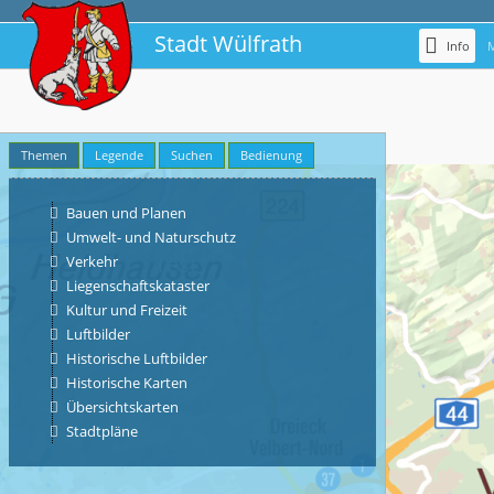
Vorlage
A4
Info
Qualität
Entwurf (72dpi)
Maßstab
Themen
Legende
Suchen
Bedienung
1:500
Bauen und Planen
Drehung
Umwelt- und Naturschutz
Verkehr
Liegenschaftskataster
Kultur und Freizeit
Luftbilder
Historische Luftbilder
Historische Karten
Übersichtskarten
Stadtpläne